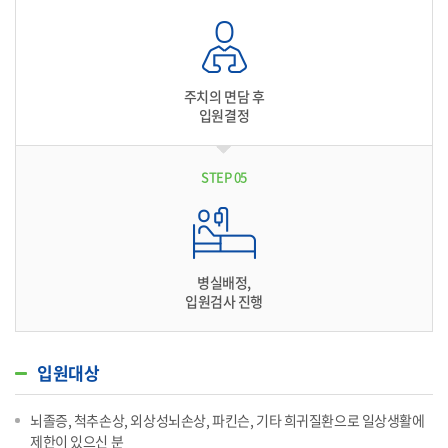
주치의 면담 후
입원결정
STEP 05
병실배정,
입원검사 진행
입원대상
뇌졸증, 척추손상, 외상성뇌손상, 파킨슨, 기타 희귀질환으로 일상생활에
제한이 있으신 분