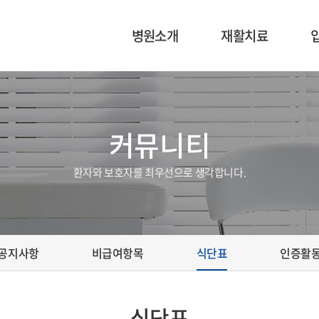
병원소개
재활치료
이사장 인사말
재활의학과 소개
의료진 소개
운동치료
커뮤니티
병원 미션 및 비전
작업치료
환자와 보호자를 최우선으로 생각합니다.
공지사항
비급여항목
식단표
인증활
식단표