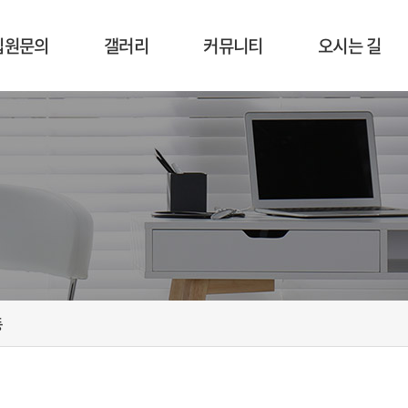
입원문의
갤러리
커뮤니티
오시는 길
입원절차
시설 둘러보기
공지사항
오시는 길
입원상담
사회복지
비급여항목
프로그램
식단표
병원행사
인증활동
동